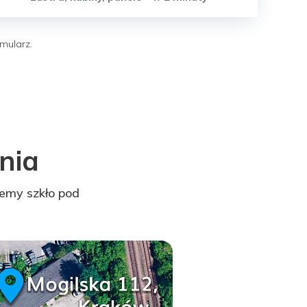
mularz.
ania
emy szkło pod