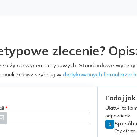
etypowe zlecenie? Opis
z służy do wycen nietypowych. Standardowe wyceny lu
paneli zrobisz szybciej w
dedykowanych formularzach
Podaj jak
Ułatwi to kom
ail
*
odpowiedź.
Sposób r
1
Czy oferta