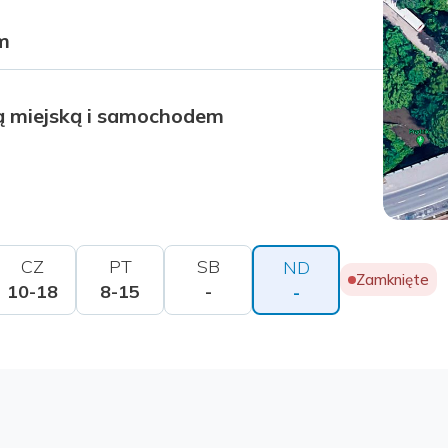
m
ą miejską i samochodem
CZ
PT
SB
ND
Zamknięte
10-18
8-15
-
-