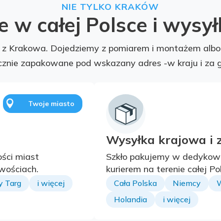
NIE TYLKO KRAKÓW
 w całej Polsce i wysył
ć z Krakowa. Dojedziemy z pomiarem i montażem albo
cznie zapakowane pod wskazany adres -w kraju i za g

Twoje miasto
Wysyłka krajowa i 
ści miast
Szkło pakujemy w dedykow
wościach.
kurierem na terenie całej P
 Targ
i więcej
Cała Polska
Niemcy
W
Holandia
i więcej