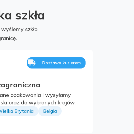
ka szkła
 wyślemy szkło
ranicę.

Dostawa kurierem
zagraniczna
ane opakowania i wysyłamy
olski oraz do wybranych krajów.
ielka Brytania
Belgia