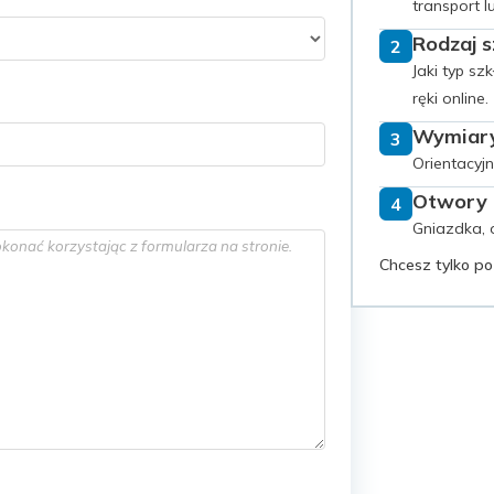
transport l
Rodzaj s
2
Jaki typ sz
ręki online.
Wymiar
3
Orientacyj
Otwory i
4
Gniazdka, o
Chcesz tylko p