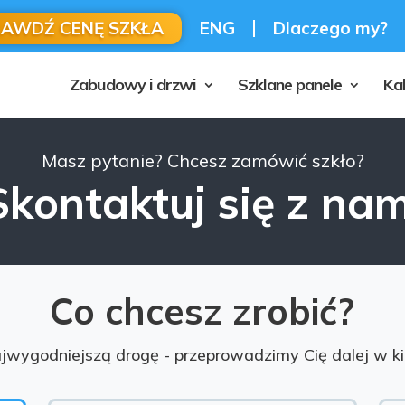
RAWDŹ CENĘ SZKŁA
ENG
Dlaczego my?
Zabudowy i drzwi
Szklane panele
Ka
Masz pytanie? Chcesz zamówić szkło?
Skontaktuj się z nam
Co chcesz zrobić?
jwygodniejszą drogę - przeprowadzimy Cię dalej w kilk