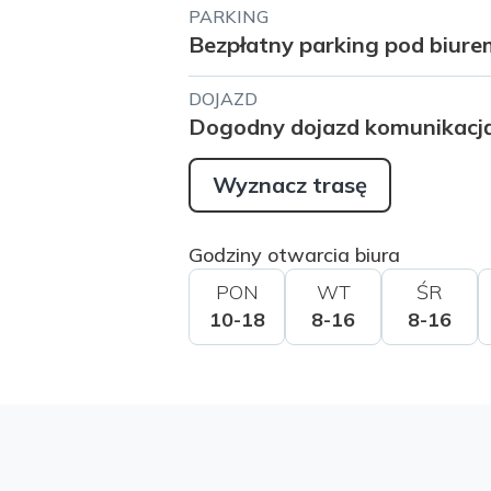
PARKING
Bezpłatny parking pod biure
DOJAZD
Dogodny dojazd komunikacj
Wyznacz trasę
Godziny otwarcia biura
PON
WT
ŚR
10-18
8-16
8-16