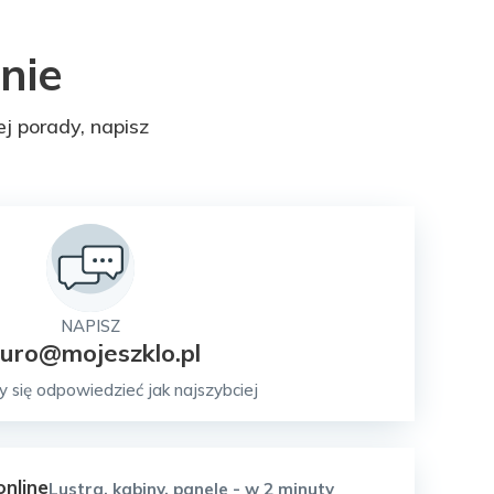
nie
ej porady, napisz
NAPISZ
iuro@mojeszklo.pl
 się odpowiedzieć jak najszybciej
nline
Lustra, kabiny, panele - w 2 minuty