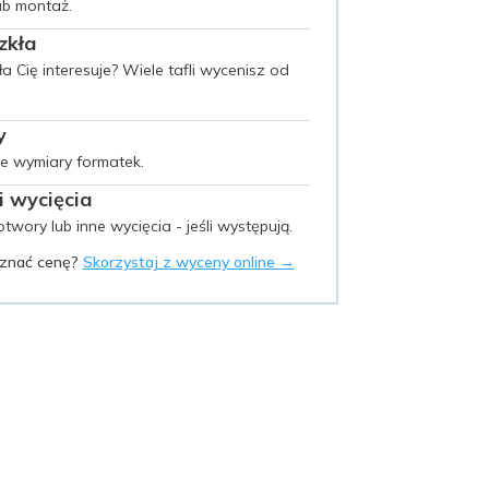
ub montaż.
zkła
kła Cię interesuje? Wiele tafli wycenisz od
y
ne wymiary formatek.
 wycięcia
twory lub inne wycięcia - jeśli występują.
oznać cenę?
Skorzystaj z wyceny online →