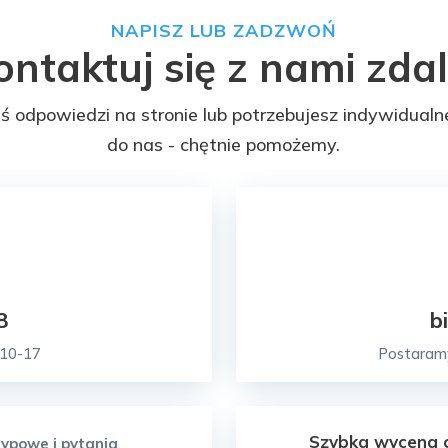
NAPISZ LUB ZADZWOŃ
ontaktuj się z nami zdal
łeś odpowiedzi na stronie lub potrzebujesz indywidualn
do nas - chętnie pomożemy.
8
b
 10-17
Postaramy
Szybka wycena o
ypowe i pytania