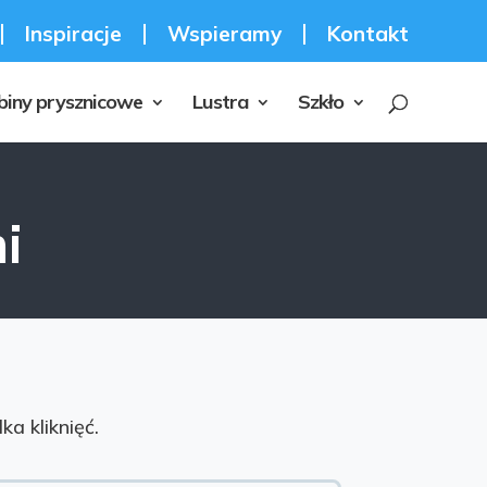
Inspiracje
Wspieramy
Kontakt
biny prysznicowe
Lustra
Szkło
i
a kliknięć.