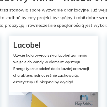
za stanowią spore wyzwanie aranżacyjne. Już wejś
 zadbać by cały projekt był spójny i robił dobre w
ą propzycją i równecześnie specjlanością jest wykorz
Lacobel
Użycie kolorowego szkła lacobel zamienia
wejście do windy w element wystroju.
Energetyczne odcień doda każdej aranżacji
charakteru, jednocześnie zachowując
estetyczny i funkcjonalny wygląd.