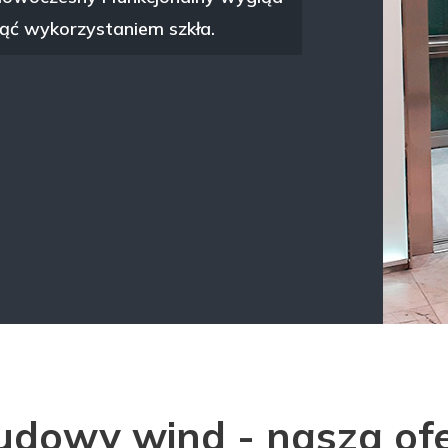
ć wykorzystaniem szkła.
dowy wind - nasza of