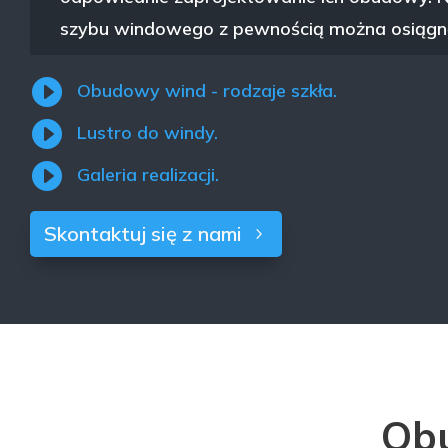
szybu windowego z pewnością można osiągną

Obudowy wind - rodzaje szkła.

Lustro do windy.

Galeria realizacji.
Skontaktuj się z nami
Obu