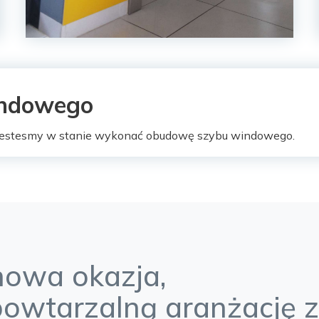
indowego
 jestesmy w stanie wykonać obudowę szybu windowego.
nowa okazja,
powtarzalną aranżację 