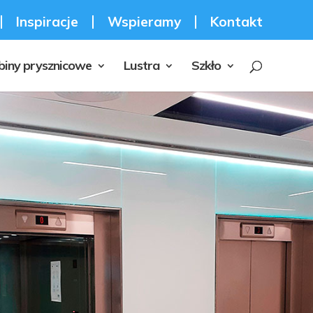
Inspiracje
Wspieramy
Kontakt
biny prysznicowe
Lustra
Szkło