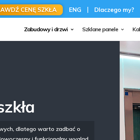
RAWDŹ CENĘ SZKŁA
ENG
Dlaczego my?
Zabudowy i drzwi
Szklane panele
Ka
szkła
owych, dlatego warto zadbać o
owoczesny i funkcjonalny wygląd