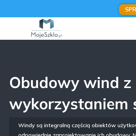
SP
Obudowy wind z
wykorzystaniem 
Windy są integralną częścią obiektów użytk
odpowiednie zaprojektowanie ich obudowy. N