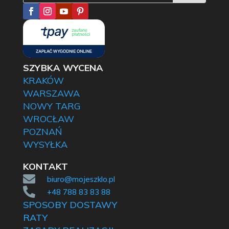
SZYBKA WYCENA
KRAKÓW
WARSZAWA
NOWY TARG
WROCŁAW
POZNAŃ
WYSYŁKA
KONTAKT

biuro@mojeszklo.pl

+48 788 83 83 88
SPOSOBY DOSTAWY
RATY