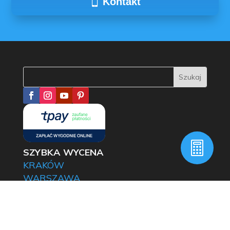
Kontakt

SZYBKA WYCENA
KRAKÓW
WARSZAWA
NOWY TARG
WROCŁAW
POZNAŃ
WYSYŁKA