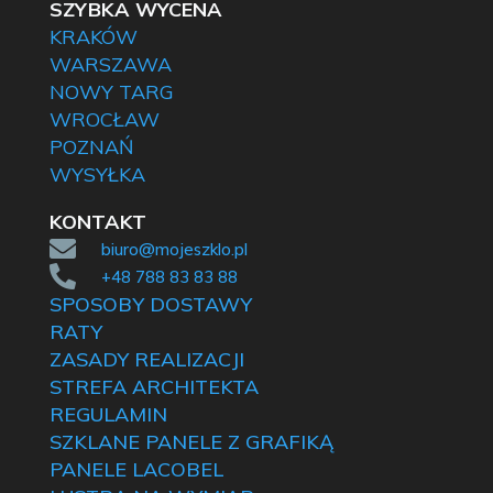
SZYBKA WYCENA
KRAKÓW
WARSZAWA
NOWY TARG
WROCŁAW
POZNAŃ
WYSYŁKA
KONTAKT

biuro@mojeszklo.pl

+48 788 83 83 88
SPOSOBY DOSTAWY
RATY
ZASADY REALIZACJI
STREFA ARCHITEKTA
REGULAMIN
SZKLANE PANELE Z GRAFIKĄ
PANELE LACOBEL