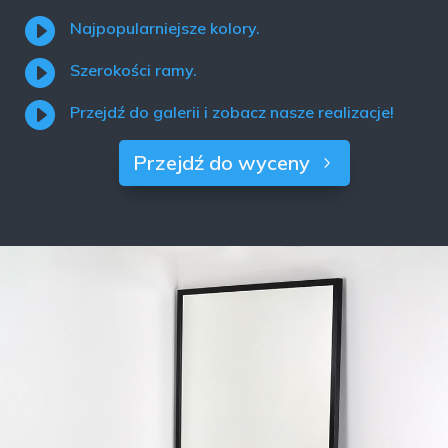

Najpopularniejsze kolory.

Szerokości ramy.

Przejdź do galerii i zobacz nasze realizacje!
Przejdź do wyceny