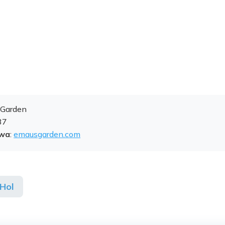
 Garden
37
owa
:
emausgarden.com
Hol