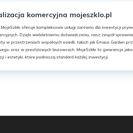
lizacja komercyjna mojeszklo.pl
 MojeSzkło oferuje kompleksowe usługi zarówno dla inwestycji prywa
ercyjnych. Dzięki wieloletniemu doświadczeniu, nasz zespół sprawnie
kty w przestrzeniach wspólnych osiedli, takich jak Emaus Garden przy
ego, oraz w prestiżowych biurowcach. MojeSzkło to gwarancja jakoś
zji i estetyki, które podnoszą standard każdej inwestycji.