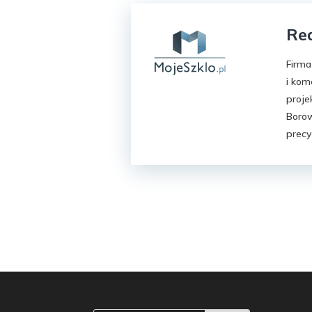
Rea
Firma
i kom
proje
Borow
precy