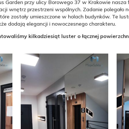
 Garden przy ulicy Borowego 37 w Krakowie nasza f
acji wnętrz przestrzeni wspólnych. Zadanie polegało n
óre zostały umieszczone w holach budynków. Te lustr
kże dodają elegancji i nowoczesnego charakteru.
owaliśmy kilkadziesiąt luster o łącznej powierzchn