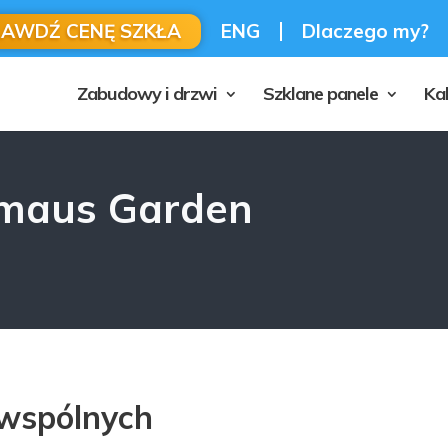
RAWDŹ CENĘ SZKŁA
ENG
Dlaczego my?
Zabudowy i drzwi
Szklane panele
Ka
Emaus Garden
 wspólnych