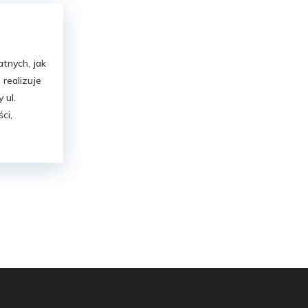
tnych, jak
 realizuje
 ul.
ci,